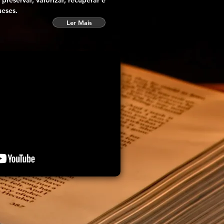
reservar, valorizar, recuperar e
ueses.
Ler Mais