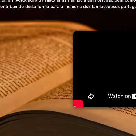
ar a investigação da História da Farmácia em Portugal, bem como p
 contribuindo desta forma para a memória dos farmacêuticos portug